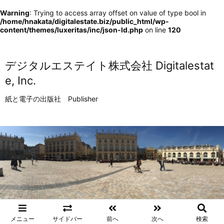
Warning
: Trying to access array offset on value of type bool in
/home/hnakata/digitalestate.biz/public_html/wp-
content/themes/luxeritas/inc/json-ld.php
on line
120
デジタルエステイト株式会社 Digitalestat
e, Inc.
紙と電子の出版社 Publisher
メニュー
サイドバー
前へ
次へ
検索